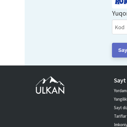
Yuqor
Say
Sayt
Yordam
Yangilik
Sayt di
Tariflar
Imkoniy