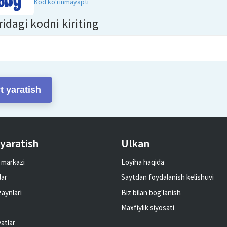
Kod ko'rinmayapti
idagi kodni kiriting
t yaratish
 yaratish
Ulkan
 markazi
Loyiha haqida
lar
Saytdan foydalanish kelishuvi
zaynlari
Biz bilan bog'lanish
Maxfiylik siyosati
atlar