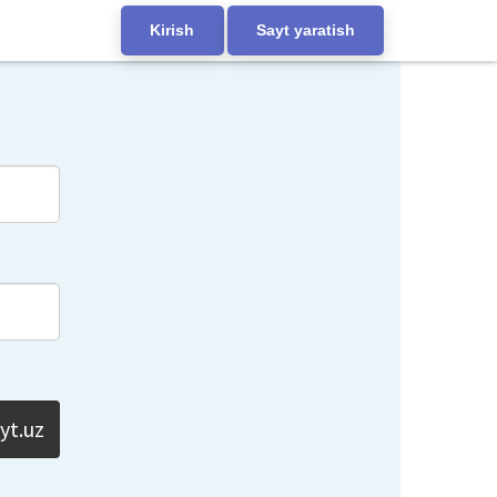
Kirish
Sayt yaratish
yt.uz