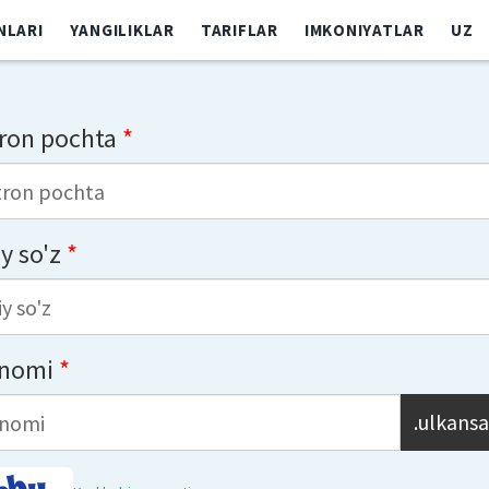
NLARI
YANGILIKLAR
TARIFLAR
IMKONIYATLAR
UZ
tron pochta
*
y so'z
*
 nomi
*
.ulkansa