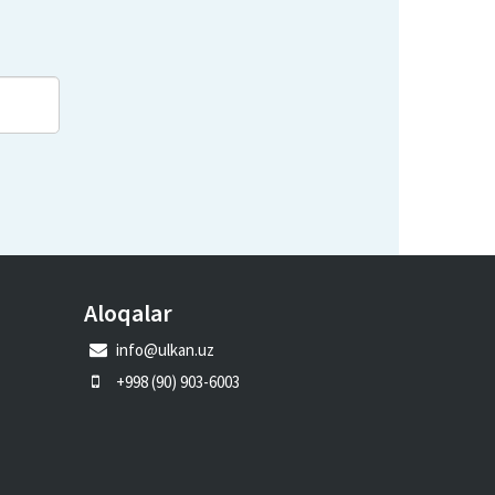
Aloqalar
info@ulkan.uz
+998 (90) 903-6003